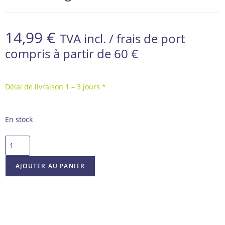
14,99
€
TVA incl. / frais de port
compris à partir de 60 €
Délai de livraison 1 – 3 jours *
En stock
AJOUTER AU PANIER
GARANTIE D’AUTHENTICITÉ À 100%
AUTHENTIFIÉ PAR DES LEADERS INDÉPENDANTS AUX ÉTATS-UNIS
EXPÉDITION RAPIDE ET SÉCURISÉE EN FRANCE
EMBALLAGE PROFESSIONNEL POUR OBJETS DE COLLECTION