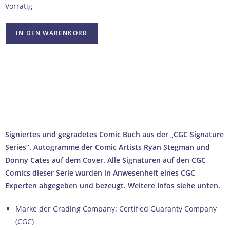
Vorrätig
IN DEN WARENKORB
100% ECHTHEITSGARANTIE
AUTHENTIFIZIERT DURCH UNABHÄNGIGE US-MARKTFÜHRER
SICHERER & SCHNELLER VERSAND AUS DEUTSCHLAND
PROFESSIONELLE VERPACKUNG FÜR SAMMLERSTÜCKE
→ Wie wir Echtheit garantieren
Signiertes und gegradetes Comic Buch aus der „CGC Signature
Series“. Autogramme der Comic Artists Ryan Stegman und
Donny Cates auf dem Cover. Alle Signaturen auf den CGC
Comics dieser Serie wurden in Anwesenheit eines CGC
Experten abgegeben und bezeugt. Weitere Infos siehe unten.
Marke der Grading Company: Certified Guaranty Company
(CGC)