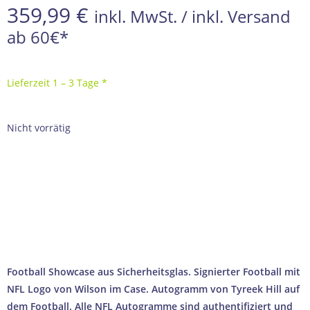
359,99
€
inkl. MwSt. / inkl. Versand
ab 60€*
Lieferzeit 1 – 3 Tage *
Nicht vorrätig
100% ECHTHEITSGARANTIE
AUTHENTIFIZIERT DURCH UNABHÄNGIGE US-MARKTFÜHRER
SICHERER & SCHNELLER VERSAND AUS DEUTSCHLAND
PROFESSIONELLE VERPACKUNG FÜR SAMMLERSTÜCKE
→ Wie wir Echtheit garantieren
Football Showcase aus Sicherheitsglas. Signierter Football mit
NFL Logo von Wilson im Case. Autogramm von Tyreek Hill auf
dem Football. Alle NFL Autogramme sind authentifiziert und