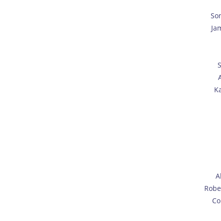
So
Ja
S
Ka
A
Robe
Co