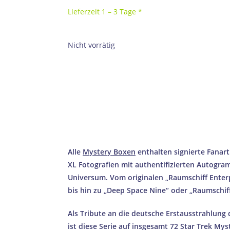
Lieferzeit 1 – 3 Tage *
Nicht vorrätig
100% ECHTHEITSGA
AUTHENTIFIZIERT DURCH UNABHÄN
SICHERER & SCHNELLER VERSAN
PROFESSIONELLE VERPACKUNG 
→ Wie wir Echtheit ga
Alle
Mystery Boxen
enthalten signierte Fanart
XL Fotografien mit authentifizierten Autogra
Universum. Vom originalen
„Raumschiff Enter
bis hin zu „Deep Space Nine“ oder „Raumschiff
Als Tribute an die deutsche Erstausstrahlung d
ist diese Serie auf insgesamt 72 Star Trek Mys