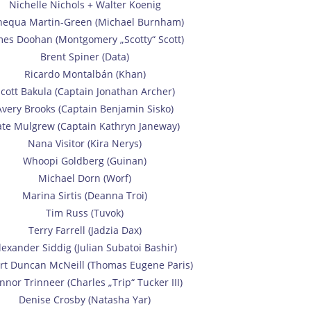
Nichelle Nichols + Walter Koenig
nequa Martin-Green (Michael Burnham)
mes Doohan (Montgomery „Scotty“ Scott)
Brent Spiner (Data)
Ricardo Montalbán (Khan)
cott Bakula (Captain Jonathan Archer)
Avery Brooks (Captain Benjamin Sisko)
te Mulgrew (Captain Kathryn Janeway)
Nana Visitor (Kira Nerys)
Whoopi Goldberg (Guinan)
Michael Dorn (Worf)
Marina Sirtis (Deanna Troi)
Tim Russ (Tuvok)
Terry Farrell (Jadzia Dax)
lexander Siddig (Julian Subatoi Bashir)
rt Duncan McNeill (Thomas Eugene Paris)
nnor Trinneer (Charles „Trip“ Tucker III)
Denise Crosby (Natasha Yar)