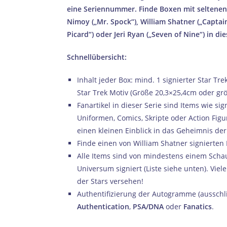
eine Seriennummer. Finde Boxen mit selten
Nimoy („Mr. Spock“), William Shatner („Captain
Picard“) oder Jeri Ryan („Seven of Nine“) in die
Schnellübersicht:
Inhalt jeder Box: mind. 1 signierter Star Tre
Star Trek Motiv (Größe 20,3×25,4cm oder grö
Fanartikel in dieser Serie sind Items wie sig
Uniformen, Comics, Skripte oder Action Figu
einen kleinen Einblick in das Geheimnis der
Finde einen von William Shatner signierten 
Alle Items sind von mindestens einem Scha
Universum signiert (Liste siehe unten). Viel
der Stars versehen!
Authentifizierung der Autogramme (ausschli
Authentication
,
PSA/DNA
oder
Fanatics
.