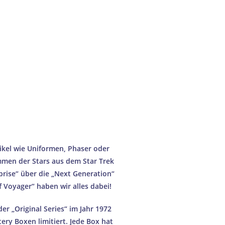
RANTIE
GIGE US-MARKTFÜHRER
D AUS DEUTSCHLAND
FÜR SAMMLERSTÜCKE
rantieren
ikel wie Uniformen, Phaser oder
mmen der Stars aus dem Star Trek
prise“
über die
„Next Generation“
 Voyager“ haben wir alles dabei!
er „Original Series“ im Jahr 1972
tery Boxen limitiert. Jede Box hat