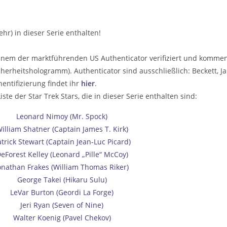
r) in dieser Serie enthalten!
 einem der marktführenden US Authenticator verifiziert und komm
cherheitshologramm). Authenticator sind ausschließlich: Beckett, 
ntifizierung findet ihr
hier
.
e der Star Trek Stars, die in dieser Serie enthalten sind:
Leonard Nimoy (Mr. Spock)
illiam Shatner (Captain James T. Kirk)
trick Stewart (Captain Jean-Luc Picard)
eForest Kelley (Leonard „Pille“ McCoy)
onathan Frakes (William Thomas Riker)
George Takei (Hikaru Sulu)
LeVar Burton (Geordi La Forge)
Jeri Ryan (Seven of Nine)
Walter Koenig (Pavel Chekov)