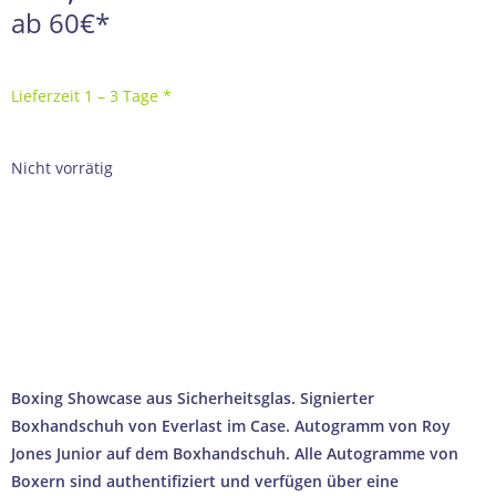
ab 60€*
Lieferzeit 1 – 3 Tage *
Nicht vorrätig
100% ECHTHEITSGARANTIE
AUTHENTIFIZIERT DURCH UNABHÄNGIGE US-MARKTFÜHRER
SICHERER & SCHNELLER VERSAND AUS DEUTSCHLAND
PROFESSIONELLE VERPACKUNG FÜR SAMMLERSTÜCKE
→ Wie wir Echtheit garantieren
Boxing Showcase aus Sicherheitsglas. Signierter
Boxhandschuh von Everlast im Case. Autogramm von Roy
Jones Junior auf dem Boxhandschuh. Alle Autogramme von
Boxern sind authentifiziert und verfügen über eine