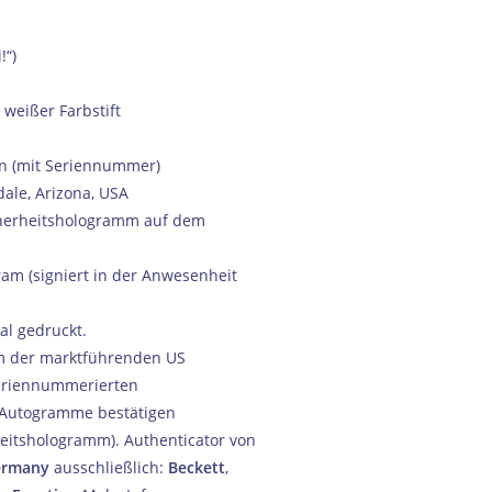
!“)
 weißer Farbstift
on (mit Seriennummer)
ale, Arizona, USA
icherheitshologramm auf dem
gram (signiert in der Anwesenheit
al gedruckt.
em der marktführenden US
seriennummerierten
r Autogramme bestätigen
rheitshologramm). Authenticator von
ermany
ausschließlich:
Beckett
,