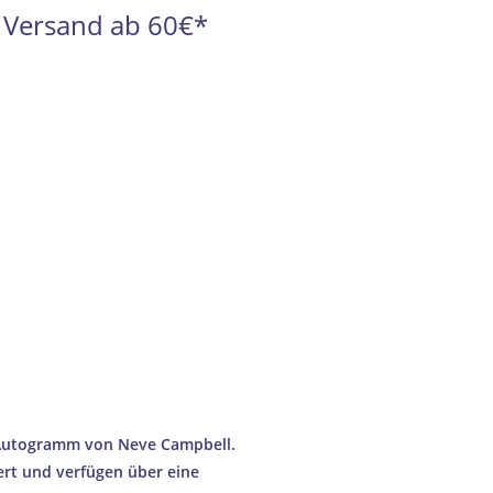
l. Versand ab 60€*
RANTIE
GIGE US-MARKTFÜHRER
D AUS DEUTSCHLAND
FÜR SAMMLERSTÜCKE
rantieren
t Autogramm von Neve Campbell.
ert und verfügen über eine