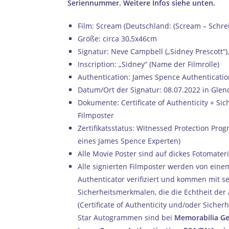
Seriennummer. Weitere Infos siehe unten.
Film: Scream (Deutschland: (Scream – Schrei
Größe: circa 30,5x46cm
Signatur: Neve Campbell („Sidney Prescott“),
Inscription: „Sidney“ (Name der Filmrolle)
Authentication: James Spence Authenticati
Datum/Ort der Signatur: 08.07.2022 in Glend
Dokumente: Certificate of Authenticity + S
Filmposter
Zertifikatsstatus: Witnessed Protection Pro
eines James Spence Experten)
Alle Movie Poster sind auf dickes Fotomateri
Alle signierten Filmposter werden von ein
Authenticator verifiziert und kommen mit 
Sicherheitsmerkmalen, die die Echtheit de
(Certificate of Authenticity und/oder Siche
Star Autogrammen sind bei
Memorabilia G