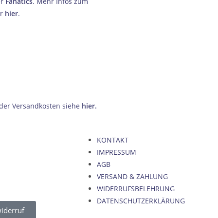
er
Fanatics
. Mehr Infos zum
hr
hier
.
 der Versandkosten siehe
hier
.
KONTAKT
IMPRESSUM
AGB
VERSAND & ZAHLUNG
WIDERRUFSBELEHRUNG
DATENSCHUTZERKLÄRUNG
iderruf