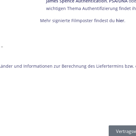
James Spence Authentication
,
PSA/DNA
od
wichtigen Thema Authentifizierung findet i
Mehr signierte Filmposter findest du
hier
.
–
e Länder und Informationen zur Berechnung des Liefertermins bzw.
Vertragsw