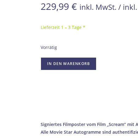
229,99
€
inkl. MwSt. / ink
Lieferzeit 1 – 3 Tage *
Vorrätig
IN DEN WARENKORB
100% ECHTHEITSGA
AUTHENTIFIZIERT DURCH UNABHÄN
SICHERER & SCHNELLER VERSAN
PROFESSIONELLE VERPACKUNG 
→ Wie wir Echtheit ga
Signiertes Filmposter vom Film „Scream“ mi
Alle Movie Star Autogramme sind authentifizi