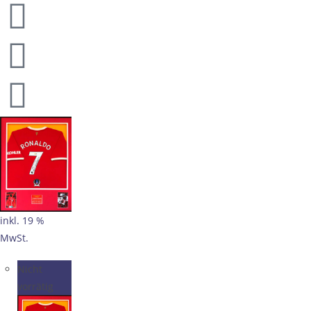
inkl. 19 %
MwSt.
Nicht
vorrätig