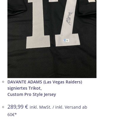
DAVANTE ADAMS (Las Vegas Raiders)
signiertes Trikot,
Custom Pro Style Jersey
289,99
€
inkl. MwSt. / inkl. Versand ab
60€*