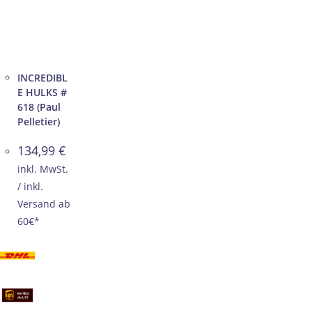
INCREDIBL
E HULKS #
618 (Paul
Pelletier)
134,99
€
inkl. MwSt.
/ inkl.
Versand ab
60€*